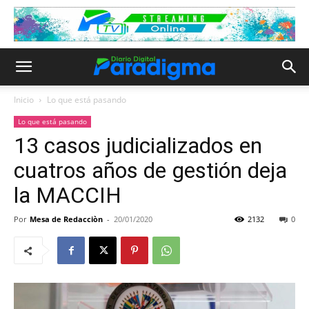
Inicio
Lo que está pasando
Lo que está pasando
13 casos judicializados en
cuatros años de gestión deja
la MACCIH
Por
Mesa de Redacciòn
-
20/01/2020
2132
0