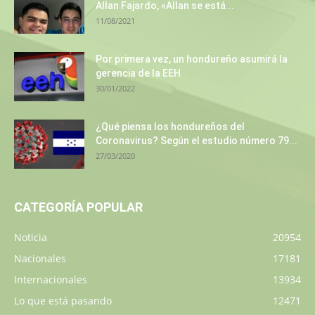
Allan Fajardo, «Allan se está...
11/08/2021
Por primera vez, un hondureño asumirá la
gerencia de la EEH
30/01/2022
¿Qué piensa los hondureños del
Coronavirus? Según el estudio número 79...
27/03/2020
CATEGORÍA POPULAR
Noticia
20954
Nacionales
17181
Internacionales
13934
Lo que está pasando
12471