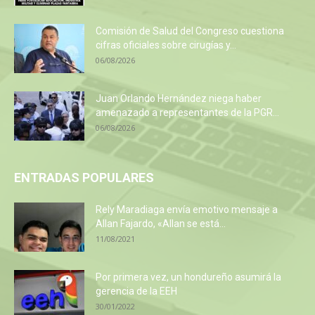
Comisión de Salud del Congreso cuestiona
cifras oficiales sobre cirugías y...
06/08/2026
Juan Orlando Hernández niega haber
amenazado a representantes de la PGR...
06/08/2026
ENTRADAS POPULARES
Rely Maradiaga envía emotivo mensaje a
Allan Fajardo, «Allan se está...
11/08/2021
Por primera vez, un hondureño asumirá la
gerencia de la EEH
30/01/2022