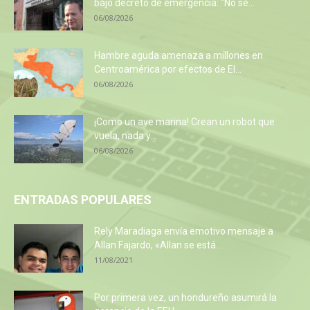
bajo decreto de emergencia: “No se...
06/08/2026
Hambre aguda amenaza a millones en
Centroamérica por efectos de El...
06/08/2026
¡Como un ave marina! Crean un robot que
vuela, nada y...
06/08/2026
ENTRADAS POPULARES
Rely Maradiaga envía emotivo mensaje a
Allan Fajardo, «Allan se está...
11/08/2021
Por primera vez, un hondureño asumirá la