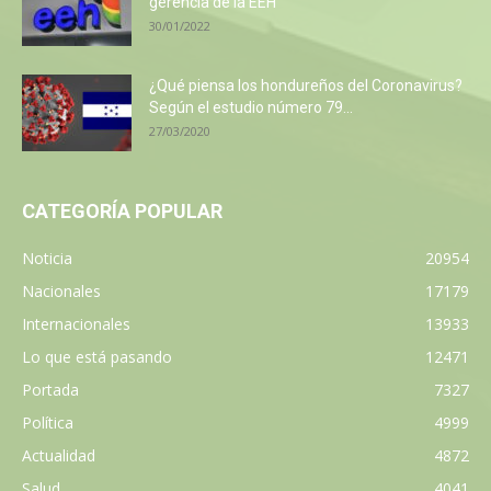
gerencia de la EEH
30/01/2022
¿Qué piensa los hondureños del Coronavirus?
Según el estudio número 79...
27/03/2020
CATEGORÍA POPULAR
Noticia
20954
Nacionales
17179
Internacionales
13933
Lo que está pasando
12471
Portada
7327
Política
4999
Actualidad
4872
Salud
4041