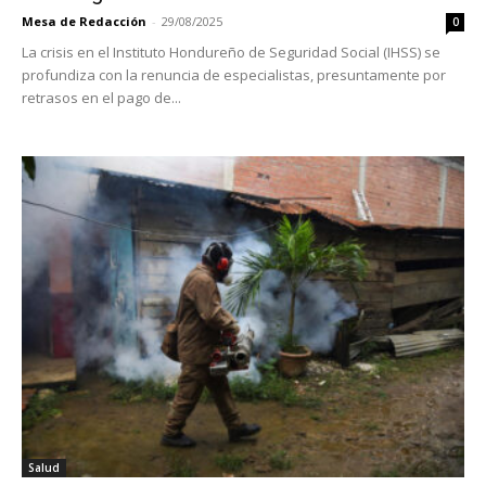
Mesa de Redacción
-
29/08/2025
0
La crisis en el Instituto Hondureño de Seguridad Social (IHSS) se
profundiza con la renuncia de especialistas, presuntamente por
retrasos en el pago de...
Salud